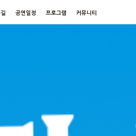
는길
공연일정
프로그램
커뮤니티
길
공연일정
한약축제
공지사항
문화예술제
갤러리
와인페스타
별빛한우축제